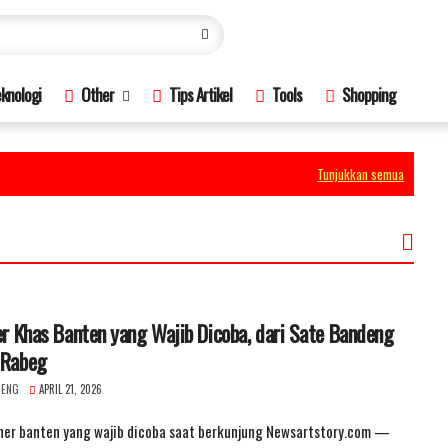
knologi
Other
Tips Artikel
Tools
Shopping
Tunjukkan semua
er Khas Banten yang Wajib Dicoba, dari Sate Bandeng
 Rabeg
DENG
APRIL 21, 2026
iner banten yang wajib dicoba saat berkunjung Newsartstory.com —