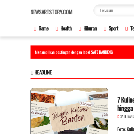
×
NEWSARTSTORY.COM
Game
Health
Hiburan
Sport
Te
Menampilkan postingan dengan label
SATE BANDENG
HEADLINE
7 Kulin
hingga
SATE BAN
Foto: Kul