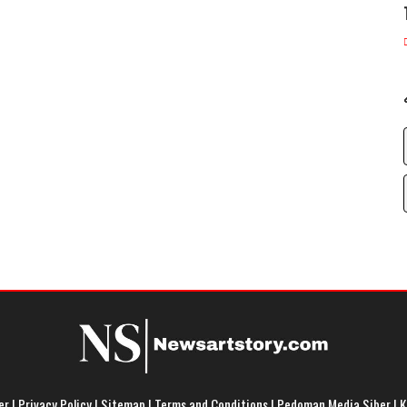
er
|
Privacy Policy
|
Sitemap
|
Terms and Conditions
|
Pedoman Media Siber
|
K