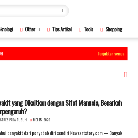
knologi
Other
Tips Artikel
Tools
Shopping
UH
Tunjukkan semua
akit yang Dikaitkan dengan Sifat Manusia, Benarkah
erpengaruh?
 STRES PADA TUBUH
MEI 15, 2026
ahui penyakit dari penyebab diri sendiri Newsartstory.com — Banyak