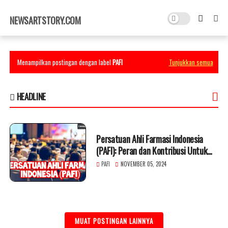
×
NEWSARTSTORY.COM
Menampilkan postingan dengan label
PAFI
Tunjukkan semua
HEADLINE
Persatuan Ahli Farmasi Indonesia
(PAFI): Peran dan Kontribusi Untuk
Kesehatan Masyarakat
PAFI
NOVEMBER 05, 2024
MUAT POSTINGAN LAINNYA