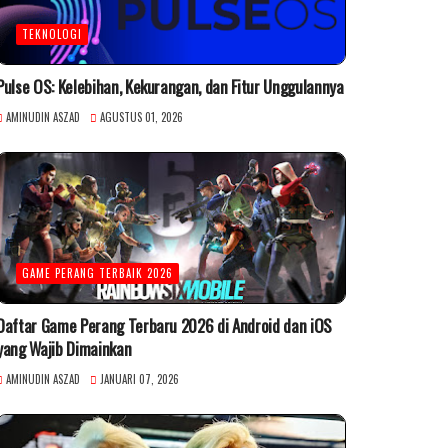
TEKNOLOGI
Pulse OS: Kelebihan, Kekurangan, dan Fitur Unggulannya
AMINUDIN ASZAD
AGUSTUS 01, 2026
GAME PERANG TERBAIK 2026
Daftar Game Perang Terbaru 2026 di Android dan iOS
yang Wajib Dimainkan
AMINUDIN ASZAD
JANUARI 07, 2026