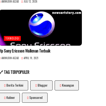
AMINUDIN ASZAD
JULI 13, 2026
TEKNOLOGI
Hp Sony Ericsson Walkman Terbaik
AMINUDIN ASZAD
APRIL 19, 2021
🔗 TAG TERPOPULER
Berita Terkini
Blogger
Keuangan
Kuliner
Sponsored