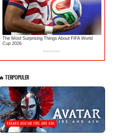
🔥 TERPOPULER
VARANG AVATAR FIRE AND ASH