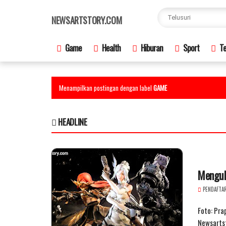
×
NEWSARTSTORY.COM
Game
Health
Hiburan
Sport
Te
Menampilkan postingan dengan label
GAME
HEADLINE
Mengula
PENDAFTAR
Foto: Pra
Newsartst