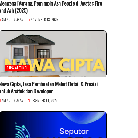
Mengenal Varang, Pemimpin Ash People di Avatar: Fire
and Ash (2025)
AMINUDIN ASZAD
NOVEMBER 13, 2025
TIPS ARTIKEL
Nawa Cipta, Jasa Pembuatan Maket Detail & Presisi
untuk Arsitek dan Developer
AMINUDIN ASZAD
DESEMBER 01, 2025