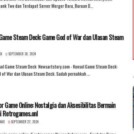
ank Two dan Terdapat Server Merger Baru, Buruan D…
 Game Steam Deck: Game God of War dan Ulasan Steam
CK
SEPTEMBER 30, 2024
nsol Game Steam Deck Newsartstory.com - Konsol Game Steam Deck:
 of War dan Ulasan Steam Deck. Sudah pernahkah …
r Game Online: Nostalgia dan Aksesibilitas Bermain
i Retrogames.onl
AME
SEPTEMBER 27, 2024