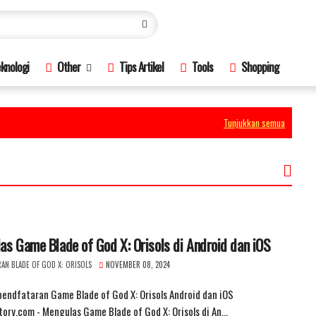
knologi
Other
Tips Artikel
Tools
Shopping
Tunjukkan semua
s Game Blade of God X: Orisols di Android dan iOS
AN BLADE OF GOD X: ORISOLS
NOVEMBER 08, 2024
pendfataran Game Blade of God X: Orisols Android dan iOS
ory.com - Mengulas Game Blade of God X: Orisols di An…