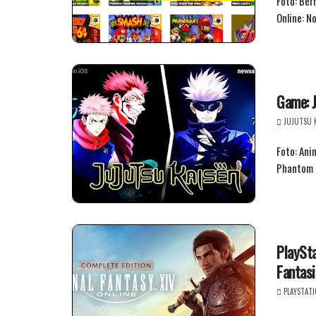
Foto: Ber
Online: N
Game: J
JUJUTSU 
Foto: Ani
Phantom P
PlaySta
Fantasi
PLAYSTATI