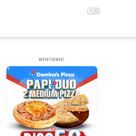
ADVERTISEMENT